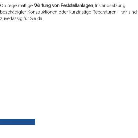
Ob regelmäßige
Wartung von Feststellanlagen
, Instandsetzung
beschädigter Konstruktionen oder kurzfristige Reparaturen – wir sind
zuverlässig für Sie da.
IHR PROJEKT WARTET NICHT –
WIR AUCH NICHT.
Erzählen Sie uns von Ihrem Projekt –
wir sind schon fast da.
Jetzt loslegen