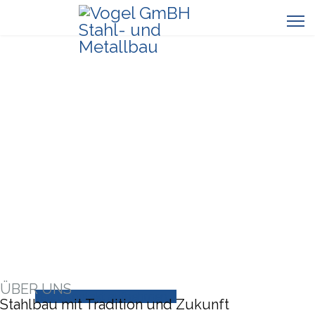
METALLBAU MIT MASS UND M
EISTERHAND
Von tragenden Konstruktionen bis zu individuellen
Sonderlösungen – wir realisieren maßgeschneiderten
Stahlbau für Gewerbe, Industrie und Privatprojekte mit
Präzision und Erfahrung.
ÜBER UNS
Jetzt Kontakt aufnehmen.
Stahlbau mit Tradition und Zukunft