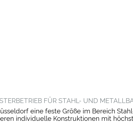
e Konstruktionen, exakt nach Anforderung.
H? KOMPLEX? 
ojekt zuverlässig in Form.
ISTERBETRIEB FÜR STAHL- UND METALLB
Düsseldorf eine feste Größe im Bereich Stah
tieren individuelle Konstruktionen mit höch