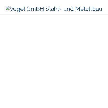
UEN – MIT S
hl- und Metallbau in Industrie & Gewerbe.
WAS IHR BUS