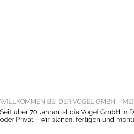
Hallen, Fassaden, Tragwerke – maßgeschneidert
VOGEL GMBH
ZEITKRITISC
Ob Neubau oder Erweiterung – wir bringen Ihr Pr
WILLKOMMEN BEI DER VOGEL GMBH – ME
Seit über 70 Jahren ist die Vogel GmbH in 
oder Privat – wir planen, fertigen und mon